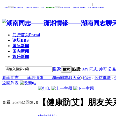
门户首页
Portal
论坛
BBS
国际新闻
国内新闻
娱乐新闻
搜索
热搜:
gay
同志
帅哥
公
搜索
湖南同志——潇湘情缘——湖南同志聊天室
»
论坛
›
公益健康
›
返回列表
【健康防艾】朋友关
查看:
263432
|
回复:
0