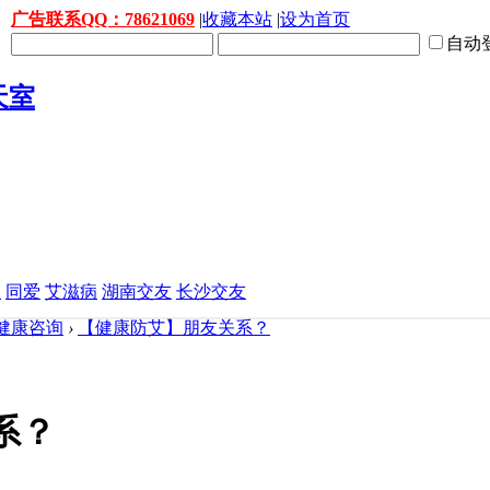
广告联系QQ：78621069
|
收藏本站
|
设为首页
自动
益
同爱
艾滋病
湖南交友
长沙交友
健康咨询
›
【健康防艾】朋友关系？
系？