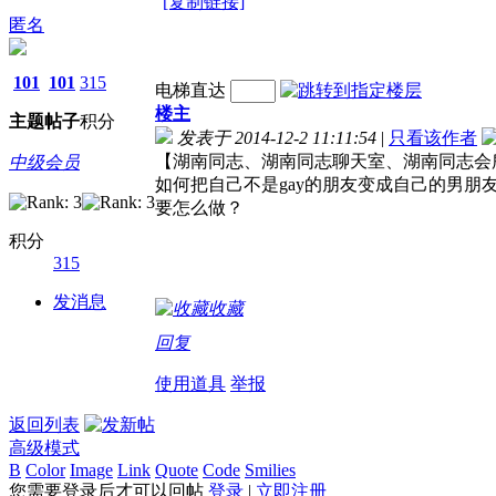
[复制链接]
匿名
101
101
315
电梯直达
楼主
主题
帖子
积分
发表于 2014-12-2 11:11:54
|
只看该作者
【湖南同志、湖南同志聊天室、湖南同志会
中级会员
如何把自己不是gay的朋友变成自己的男朋
要怎么做？
积分
315
发消息
收藏
回复
使用道具
举报
返回列表
高级模式
B
Color
Image
Link
Quote
Code
Smilies
您需要登录后才可以回帖
登录
|
立即注册