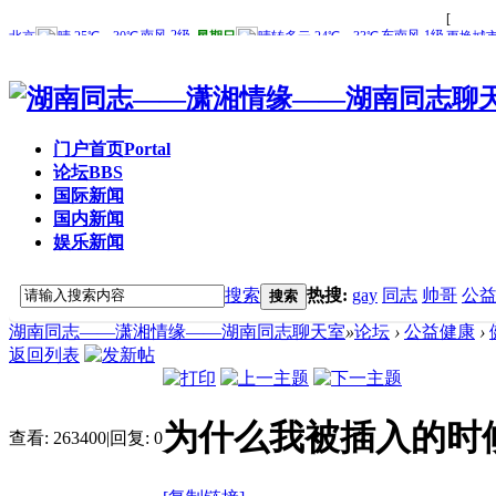
门户首页
Portal
论坛
BBS
国际新闻
国内新闻
娱乐新闻
搜索
热搜:
gay
同志
帅哥
公
搜索
湖南同志——潇湘情缘——湖南同志聊天室
»
论坛
›
公益健康
›
返回列表
为什么我被插入的时
查看:
263400
|
回复:
0