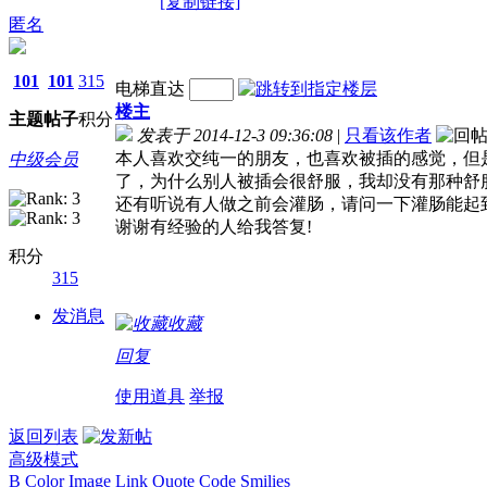
[复制链接]
匿名
101
101
315
电梯直达
楼主
主题
帖子
积分
发表于 2014-12-3 09:36:08
|
只看该作者
本人喜欢交纯一的朋友，也喜欢被插的感觉，但
中级会员
了，为什么别人被插会很舒服，我却没有那种舒
还有听说有人做之前会灌肠，请问一下灌肠能起
谢谢有经验的人给我答复!
积分
315
发消息
收藏
回复
使用道具
举报
返回列表
高级模式
B
Color
Image
Link
Quote
Code
Smilies