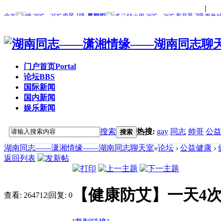
门户首页
Portal
论坛
BBS
国际新闻
国内新闻
娱乐新闻
搜索
热搜:
gay
同志
帅哥
公
搜索
湖南同志——潇湘情缘——湖南同志聊天室
»
论坛
›
公益健康
›
返回列表
【健康防艾】一天4
查看:
264712
|
回复:
0