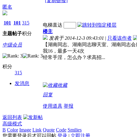
[复制链接]
匿名
101
101
315
电梯直达
楼主
主题
帖子
积分
发表于 2014-12-3 09:43:01
|
只看该作者
【湖南同志、湖南同志聊天室、湖南同志会
中级会员
我16，最多一天4次
经常手淫，怎么办？求高招...
积分
315
发消息
收藏
回复
使用道具
举报
返回列表
高级模式
B
Color
Image
Link
Quote
Code
Smilies
您需要登录后才可以回帖
登录
|
立即注册