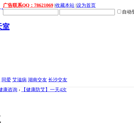
广告联系QQ：78621069
|
收藏本站
|
设为首页
自动
益
同爱
艾滋病
湖南交友
长沙交友
健康咨询
›
【健康防艾】一天4次
次