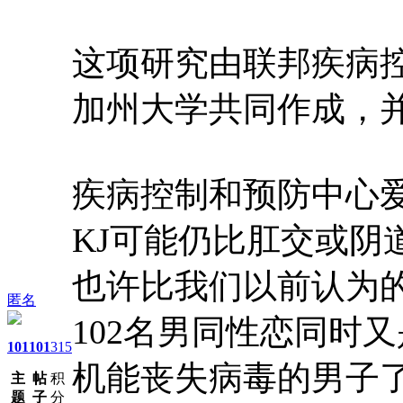
这项研究由联邦疾病
加州大学共同作成，
疾病控制和预防中心
KJ可能仍比肛交或阴
也许比我们以前认为
匿名
102名男同性恋同时
101
101
315
机能丧失病毒的男子
主
帖
积
题
子
分