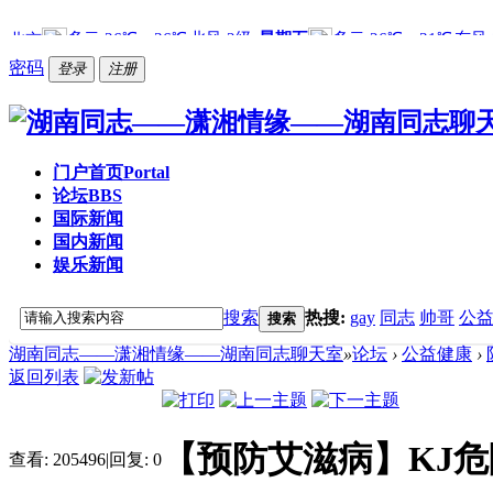
密码
登录
注册
门户首页
Portal
论坛
BBS
国际新闻
国内新闻
娱乐新闻
搜索
热搜:
gay
同志
帅哥
公
搜索
湖南同志——潇湘情缘——湖南同志聊天室
»
论坛
›
公益健康
›
返回列表
【预防艾滋病】KJ
查看:
205496
|
回复:
0