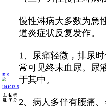
慢性淋病大多数为急
道炎症状反复发作。
1、尿痛轻微，排尿
常可见终末血尿。尿
匿名
于其中。
101
101
315
主
帖
积
2、病人多伴有腰痛
题
子
分