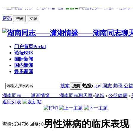
密码
登录
注册
门户首页
Portal
论坛
BBS
国际新闻
国内新闻
娱乐新闻
搜索
热搜:
gay
同志
帅哥
公
搜索
湖南同志——潇湘情缘——湖南同志聊天室
»
论坛
›
公益健康
›
返回列表
男性淋病的临床表现
查看:
234736
|
回复:
0