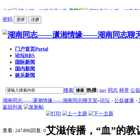
密码
登录
注册
门户首页
Portal
论坛
BBS
国际新闻
国内新闻
娱乐新闻
搜索
热搜:
gay
同志
帅哥
公
搜索
湖南同志——潇湘情缘——湖南同志聊天室
»
论坛
›
公益健康
›
返回列表
艾滋传播，“血”的教
查看:
247496
|
回复:
0