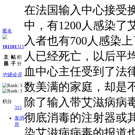
在法国输入中心接受换
中，有1200人感染
匿名
入者也有700人感染
101
101
315
人已经死亡，以后平
主
帖
积
题
子
分
血中心主任受到了法
中级会员
数美满的家庭，却是
除了输入带艾滋病病
积分
315
彻底消毒的注射器或其
发消
息
染艾滋病病毒的报道